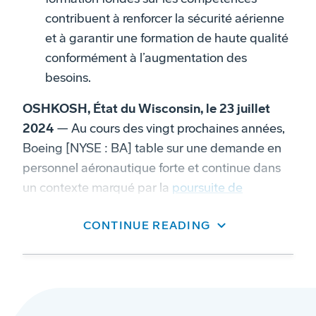
contribuent à renforcer la sécurité aérienne
et à garantir une formation de haute qualité
conformément à l’augmentation des
besoins.
OSHKOSH, État du Wisconsin, le 23 juillet
2024
— Au cours des vingt prochaines années,
Boeing [NYSE : BA] table sur une demande en
personnel aéronautique forte et continue dans
un contexte marqué par la
poursuite de
l’augmentation
de la flotte d’avions
CONTINUE READING
commerciaux aux quatre coins du monde.
L’édition 2024 de l’étude publiée par le Groupe
sous le titre
Pilot and Technician Outlook
(PTO)
révèle que l’industrie aéronautique devra
recruter près de 2,4 millions de nouveaux