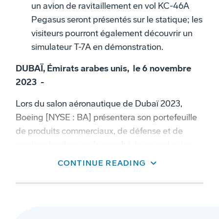
un avion de ravitaillement en vol KC-46A
Pegasus seront présentés sur le statique; les
visiteurs pourront également découvrir un
simulateur T-7A en démonstration.
DUBAÏ, Émirats arabes unis, le 6 novembre
2023 -
Lors du salon aéronautique de Dubaï 2023,
Boeing [NYSE : BA] présentera son portefeuille
de produits commerciaux, de défense et de
services leaders sur le marché, le nouvel avion
gros-porteur Boeing 777-9 prenant part au
CONTINUE READING
programme de démonstrations en vol. Le
Groupe présentera également son avion de
combat de pointe F-15QA (QA pour
Qatar
Advanced
). Ce F-15 doté de technologies