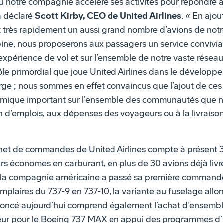
où notre compagnie accélère ses activités pour répondre
a déclaré
Scott Kirby, CEO de United Airlines
. « En ajo
t très rapidement un aussi grand nombre d’avions de not
e, nous proposerons aux passagers un service convivial 
expérience de vol et sur l’ensemble de notre vaste réseau
ôle primordial que joue United Airlines dans le développ
rge ; nous sommes en effet convaincus que l’ajout de ce
mique important sur l’ensemble des communautés que n
on d’emplois, aux dépenses des voyageurs ou à la livraiso
rnet de commandes de United Airlines compte à présent 3
rs économes en carburant, en plus de 30 avions déjà livré
 la compagnie américaine a passé sa première command
mplaires du 737-9 en 737-10, la variante au fuselage allon
nnoncé aujourd’hui comprend également l’achat d’ensemb
eur pour le Boeing 737 MAX en appui des programmes d’in