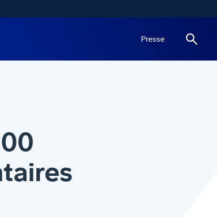
Presse
200
taires