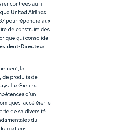
 rencontrées au fil
que United Airlines
e 737 pour répondre aux
ite de construire des
torique qui consolide
résident-Directeur
ppement, la
, de produits de
pays. Le Groupe
ompétences d’un
nomiques, accélérer le
te de sa diversité,
fondamentales du
nformations :