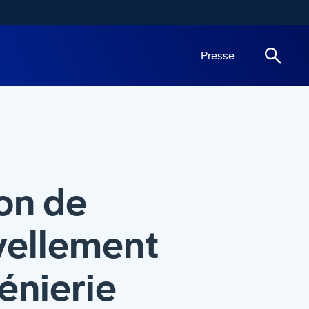
Presse
on de
vellement
énierie