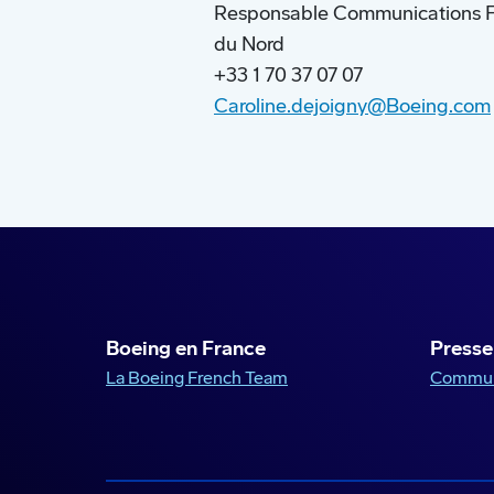
Responsable Communications Fr
du Nord
+33 1 70 37 07 07
Caroline.dejoigny@Boeing.com
Boeing en France
Presse
La Boeing French Team
Commun