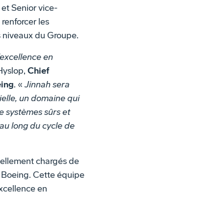
et Senior vice-
renforcer les
es niveaux du Groupe.
’excellence en
Hyslop,
Chief
eing
. «
Jinnah sera
cielle, un domaine qui
e systèmes sûrs et
 au long du cycle de
tuellement chargés de
e Boeing. Cette équipe
excellence en