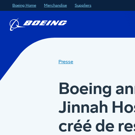
Boeing Home
Merchandise
Suppliers
Presse
Boeing an
Jinnah Ho
créé de re