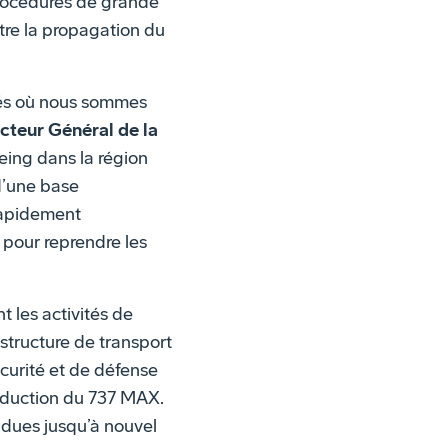
rocédures de grande
ntre la propagation du
tés où nous sommes
cteur Général de la
eing dans la région
d’une base
rapidement
 pour reprendre les
 les activités de
astructure de transport
écurité et de défense
roduction du 737 MAX.
ndues jusqu’à nouvel