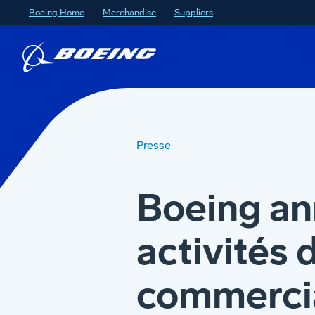
Boeing Home
Merchandise
Suppliers
Presse
Boeing an
activités 
commercia