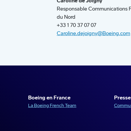
Caroline de Joigny
Responsable Communications Fr
du Nord
+33 1 70 37 07 07
Caroline.dejoigny@Boeing.com
Boeing en France
Presse
La Boeing French Team
Commun