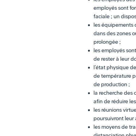
employés sont for
faciale ; un dispo
les équipements de
dans des zones o
prolongée ;
les employés sont 
de rester à leur d
l’état physique d
de température po
de production ;
la recherche des 
afin de réduire le
les réunions virtu
poursuivront leur a
les moyens de tr
distanciation phy