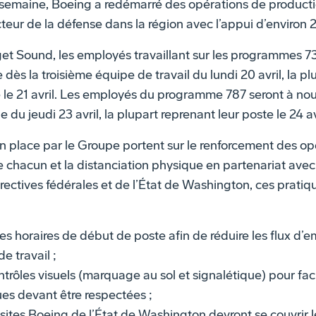
a semaine, Boeing a redémarré des opérations de product
cteur de la défense dans la région avec l’appui d’environ
et Sound, les employés travaillant sur les programmes 737
 dès la troisième équipe de travail du lundi 20 avril, la pl
té le 21 avril. Les employés du programme 787 seront à n
 du jeudi 23 avril, la plupart reprenant leur poste le 24 av
n place par le Groupe portent sur le renforcement des op
e chacun et la distanciation physique en partenariat avec
ctives fédérales et de l’État de Washington, ces pratiqu
 horaires de début de poste afin de réduire les flux d’e
de travail ;
trôles visuels (marquage au sol et signalétique) pour faci
es devant être respectées ;
sites Boeing de l’État de Washington devront se couvrir l