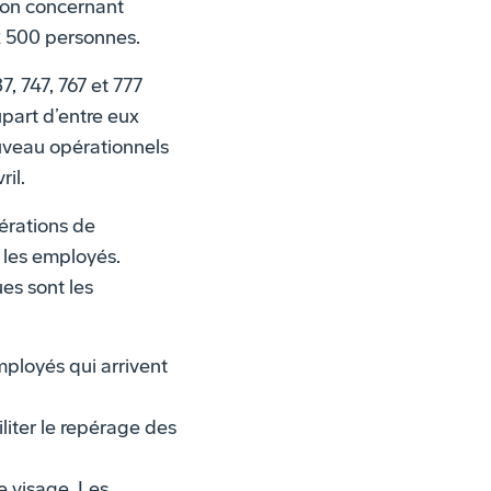
ion concernant
 2 500 personnes.
, 747, 767 et 777
upart d’entre eux
ouveau opérationnels
ril.
érations de
 les employés.
es sont les
mployés qui arrivent
liter le repérage des
e visage. Les