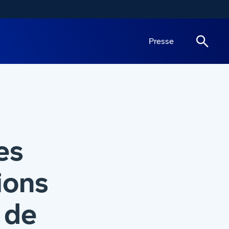
Presse
es
ions
 de