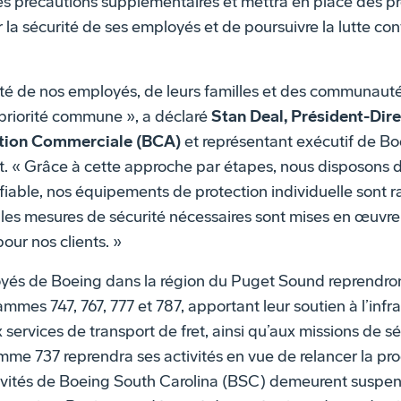
s précautions supplémentaires et mettra en place des p
 la sécurité de ses employés et de poursuivre la lutte co
rité de nos employés, de leurs familles et des communau
 priorité commune », a déclaré
Stan Deal, Président-Dire
ation Commerciale (BCA)
et représentant exécutif de Bo
. « Grâce à cette approche par étapes, nous disposons 
iable, nos équipements de protection individuelle sont 
s les mesures de sécurité nécessaires sont mises en œuvre
pour nos clients. »
és de Boeing dans la région du Puget Sound reprendront
mes 747, 767, 777 et 787, apportant leur soutien à l’infr
 services de transport de fret, ainsi qu’aux missions de s
mme 737 reprendra ses activités en vue de relancer la p
ctivités de Boeing South Carolina (BSC) demeurent suspe